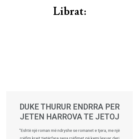
Librat:
DUKE THURUR ENDRRA PER
JETEN HARROVA TE JETOJ
"Eshtë një roman më ndryshe se romanet e tjera, me një
rrëfim krejt tjetërfare sesa rrëfimet që kemi lexuar deri