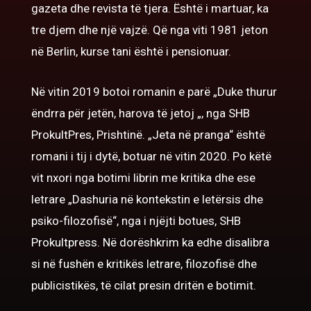
gazeta dhe revista të tjera. Është i martuar, ka
tre djem dhe një vajzë. Që nga viti 1981 jeton
në Berlin, kurse tani është i pensionuar.
Në vitin 2019 botoi romanin e parë „Duke thurur
ëndrra për jetën, harova të jetoj „, nga SHB
ProkultPres, Prishtinë. „Jeta në pranga“ është
romani i tij i dytë, botuar në vitin 2020. Po k
ëtë
vit nxori nga botimi librin me kritika dhe ese
letrare „Dashuria në kontekstin e letërsis dhe
psiko-filozofisë“, nga i njëjti botues, SHB
Prokultpress.
Në dorëshkrim ka edhe disalibra
si në fushën e kritikës letrare, filozofis
ë
dhe
publicistikës, të cilat presin dritën e botimit.