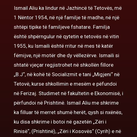
Ismail Aliu ka lindur n
ë Jazhincë të Tetovës, më
1 Nëntor 1954, në një familje të madhe, në një
shtëpi tipike të familjeve fshatare. Familja
është shpërngulur në qytetin e tetovës në vitin
1955, ku Ismaili është rritur në mes të katër
fëmijve, një motër dhe dy vëllezërve. Ismaili si
shtatë vje
ç
ar regjistrohet në shkollën fillore
„B.J“, në kohë të Socializmit e tani „Migjeni“ në
Tetovë, kurse shkollimin e mesëm e pëfundoi
në Ferizaj. Studimet në fakultetin e Ekonomisë, i
përfundoi në Prishtinë.
Ismail Aliu me shkrime
ka filluar të merret shumë herët, qysh si nxënës,
ku disa shkrime i botoi në gazetën „Zëri i
Rinisë“, (Prishtinë), „Zëri i Kosovës“ (Cyrih) e në